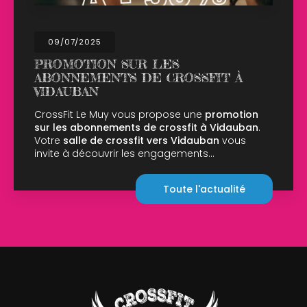
/07/2025
02
OMOTION SUR LES
OU
NNEMENTS DE CROSSFIT À
LUN
AUBAN
Cross
salle
sFit Le Muy vous propose une
promotion
Cros
les abonnements de crossfit à Vidauban
.
10h00
e
salle de crossfit vers Vidauban
vous
te à découvrir les engagements…
Toute l'actualité