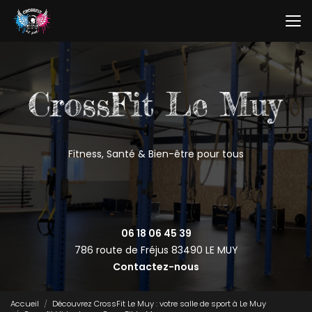
Aller
au
contenu
principal
Fitness, Santé & Bien-être pour tous
06 18 06 45 39
786 route de Fréjus
83490 LE MUY
Contactez-nous
Accueil
Découvrez CrossFit Le Muy : votre salle de sport à Le Muy