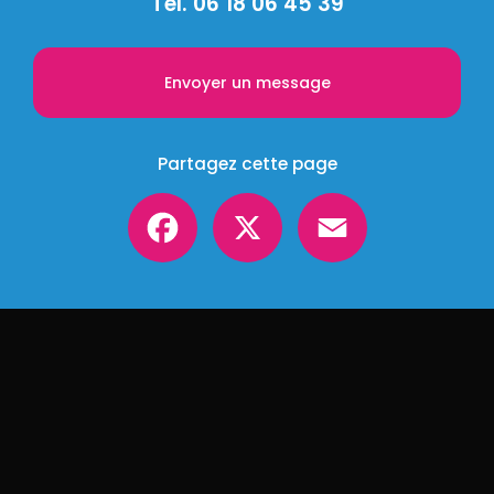
Tél.
06 18 06 45 39
Envoyer un message
Partagez cette page
Facebook
X
Email