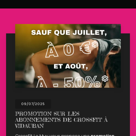
02/04/2025
N SUR LES
OUVERTUR
TS DE CROSSFIT À
LUNDI DE 
CrossFit Le Muy
salle ce lundi 
y vous propose une
promotion