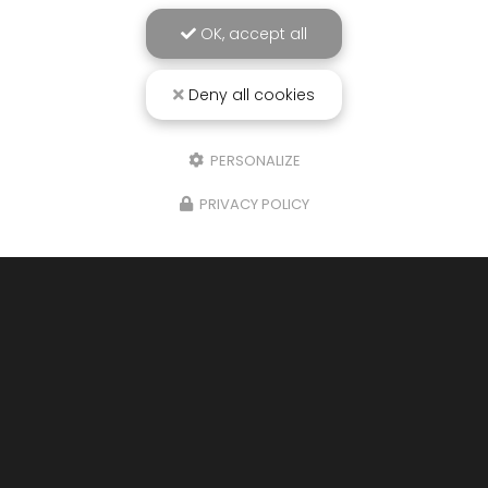
Société
OK, accept all
Email
Deny all cookies
Téléphone
PERSONALIZE
Message
PRIVACY POLICY
J'autorise ce site à conserver l'ensemble des données transmises dans
ce formulaire pour faciliter le suivi et le traitement de ma demande.
(Aucune exploitation commerciale ne sera faite des données conservées.
Voir notre
politique de confidentialité
)