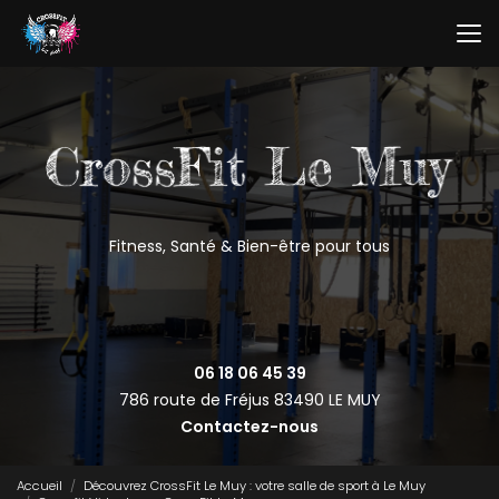
Aller
au
contenu
principal
Fitness, Santé & Bien-être pour tous
06 18 06 45 39
786 route de Fréjus
83490 LE MUY
Contactez-nous
Accueil
Découvrez CrossFit Le Muy : votre salle de sport à Le Muy