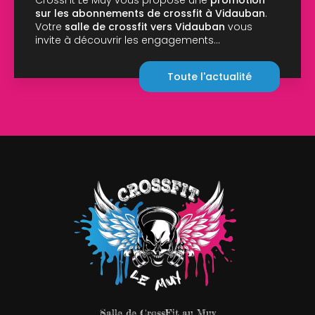
CrossFit au Mu
ments de crossfit à Vidauban
.
10h00 à 14h00 :
crossfit vers Vidauban
vous
vrir les engagements…
Toute l'actualité
Salle de CrossFit au Muy