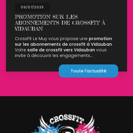
7/2025
02/0
OTION SUR LES
OUVE
NEMENTS DE CROSSFIT À
LUND
UBAN
CrossFi
salle c
it Le Muy vous propose une
promotion
CrossFi
s abonnements de crossfit à Vidauban
.
10h00 à
alle de crossfit vers Vidauban
vous
à découvrir les engagements…
Toute l'actualité