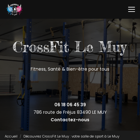
Aller
au
contenu
principal
Fitness, Santé & Bien-être pour tous
06 18 06 45 39
786 route de Fréjus
83490 LE MUY
Contactez-nous
Accueil
Découvrez CrossFit Le Muy : votre salle de sport à Le Muy