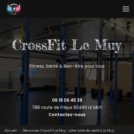
Aller
au
contenu
principal
Fitness, Santé & Bien-être pour tous
06 18 06 45 39
786 route de Fréjus
83490 LE MUY
Contactez-nous
Accueil
Découvrez CrossFit Le Muy : votre salle de sport à Le Muy