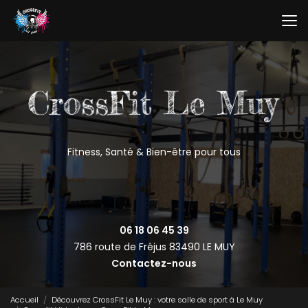
Aller
au
contenu
principal
Fitness, Santé & Bien-être pour tous
06 18 06 45 39
786 route de Fréjus
83490 LE MUY
Contactez-nous
Accueil
Découvrez CrossFit Le Muy : votre salle de sport à Le Muy