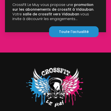
salle ce lundi de
vous propose une
promotion
CrossFit au Muy
, 
nts de crossfit à Vidauban
.
10h00 à 14h00 : 1…
ssfit vers Vidauban
vous
r les engagements…
Toute l'actualité