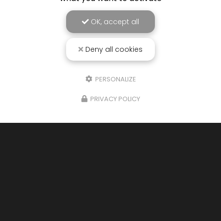
Société
OK, accept all
Email
Deny all cookies
Téléphone
PERSONALIZE
Message
PRIVACY POLICY
J'autorise ce site à conserver l'ensemble des données transmises dans
ce formulaire pour faciliter le suivi et le traitement de ma demande.
(Aucune exploitation commerciale ne sera faite des données conservées.
Voir notre
politique de confidentialité
)