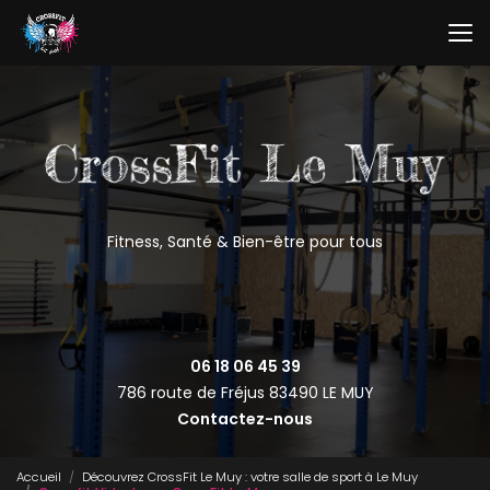
Aller
au
contenu
principal
Fitness, Santé & Bien-être pour tous
06 18 06 45 39
786 route de Fréjus
83490 LE MUY
Contactez-nous
Accueil
Découvrez CrossFit Le Muy : votre salle de sport à Le Muy