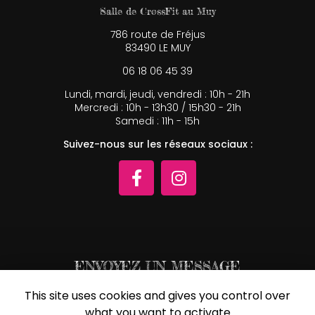
Salle de CrossFit au Muy
786 route de Fréjus
83490 LE MUY
06 18 06 45 39
Lundi, mardi, jeudi, vendredi : 10h - 21h
Mercredi : 10h - 13h30 / 15h30 - 21h
Samedi : 11h - 15h
Suivez-nous sur les réseaux sociaux :
ENVOYEZ UN MESSAGE
This site uses cookies and gives you control over
Nom Prénom
what you want to activate