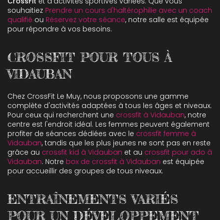
CrossFit
et d'activités sportives variées. Que vous
souhaitiez
Prendre un cours d'haltérophilie avec un coach
qualifié
ou
Réservez votre séance
, notre salle est équipée
pour répondre à vos besoins.
CROSSFIT POUR TOUS À
VIDAUBAN
Chez CrossFit Le Muy, nous proposons une gamme
complète d'activités adaptées à tous les âges et niveaux.
Pour ceux qui recherchent une
crossfit à Vidauban
, notre
centre est l'endroit idéal. Les femmes peuvent également
profiter de séances dédiées avec le
crossfit femme à
Vidauban
, tandis que les plus jeunes ne sont pas en reste
grâce au
crossfit kid à Vidauban
et au
crossfit pour ado à
Vidauban
. Notre
box de crossfit à Vidauban
est équipée
pour accueillir des groupes de tous niveaux.
ENTRAÎNEMENTS VARIÉS
POUR UN DÉVELOPPEMENT