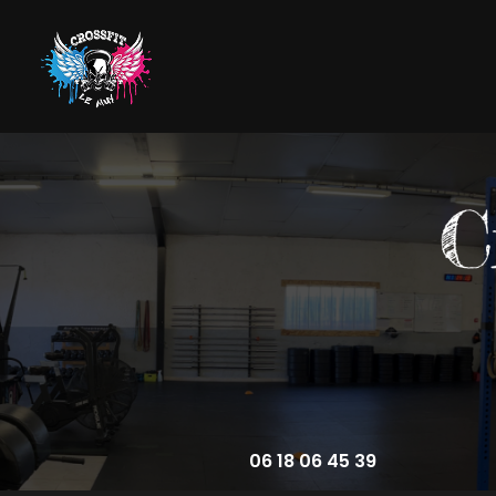
Aller
au
contenu
Navigation principale
principal
06 18 06 45 39