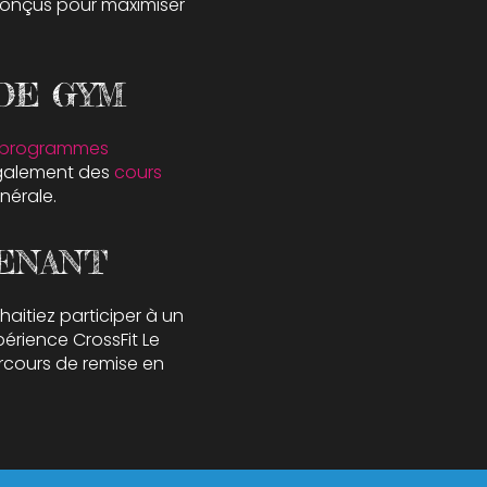
onçus pour maximiser
DE GYM
programmes
également des
cours
nérale.
ENANT
aitiez participer à un
périence CrossFit Le
rcours de remise en