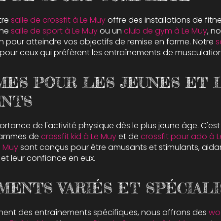
tre
salle de crossfit à Le Muy
offre des installations de fitn
une
salle de sport à Le Muy
ou un
club de gym à Le Muy
, n
 pour atteindre vos objectifs de remise en forme. Notre
s
pour ceux qui préfèrent les entraînements de musculation
ES POUR LES JEUNES ET 
ENTS
ortance de l'activité physique dès le plus jeune âge. C'es
rammes de
crossfit kid à Le Muy
et de
crossfit pour ado à 
e Muy
sont conçus pour être amusants et stimulants, aidan
et leur confiance en eux.
MENTS VARIÉS ET SPÉCIALI
hent des entraînements spécifiques, nous offrons des
wod