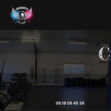
Aller
au
contenu
Navigation principale
principal
06 18 06 45 39