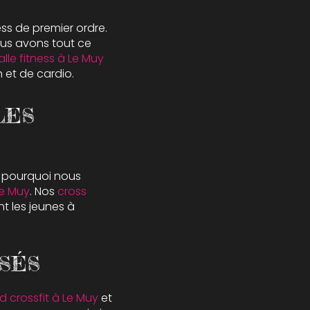
ess de premier ordre.
ous avons tout ce
alle fitness à Le Muy
 et de cardio.
LES
t pourquoi nous
Le Muy
. Nos
cross
t les jeunes à
SÉS
 crossfit à Le Muy
et