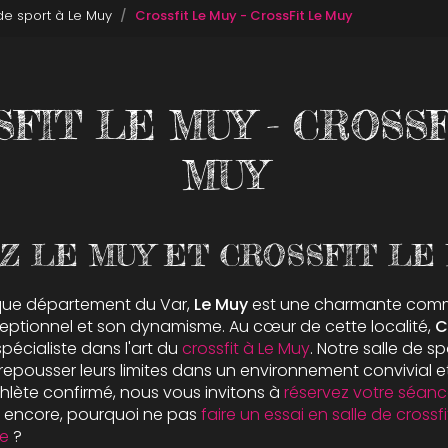
 de sport à Le Muy
Crossfit Le Muy - CrossFit Le Muy
FIT LE MUY - CROSS
MUY
Z LE MUY ET CROSSFIT LE
ique département du Var,
Le Muy
est une charmante com
eptionnel et son dynamisme. Au cœur de cette localité,
C
écialiste dans l'art du
crossfit à Le Muy
. Notre salle de s
repousser leurs limites dans un environnement convivial 
lète confirmé, nous vous invitons à
réservez votre séan
t encore, pourquoi ne pas
faire un essai en salle de cross
e
?