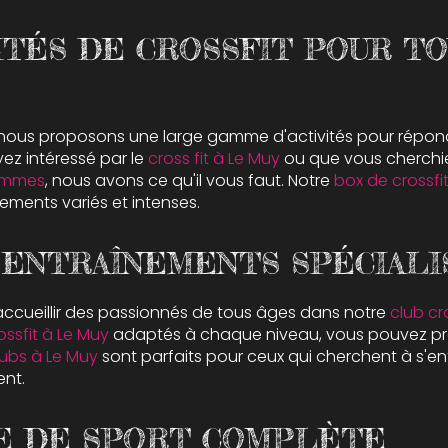
ITÉS DE CROSSFIT POUR T
, nous proposons une large gamme d'activités pour répon
ez intéressé par le
cross fit à Le Muy
ou que vous cherchi
femmes
, nous avons ce qu'il vous faut. Notre
box de crossfi
nements variés et intenses.
 ENTRAÎNEMENTS SPÉCIALI
ccueillir des passionnés de tous âges dans notre
club cr
ssfit à Le Muy
adaptés à chaque niveau, vous pouvez pro
lubs à Le Muy
sont parfaits pour ceux qui cherchent à s'en
ent.
E DE SPORT COMPLÈTE