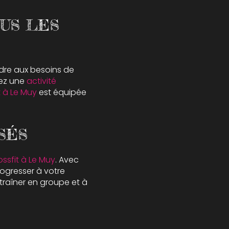
OUS LES
dre aux besoins de
ez une
activité
t à Le Muy
est équipée
SÉS
ossfit à Le Muy
. Avec
gresser à votre
traîner en groupe et à