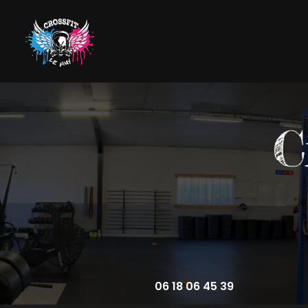
Aller
au
contenu
Navigation principale
principal
06 18 06 45 39