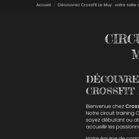
Accueil
Découvrez CrossFit Le Muy : votre salle
CIRC
M
DÉCOUVREZ
CROSSFIT
Bienvenue chez
Cross
Notre circuit training
soyez débutant ou ath
accueillir les passio
Notre équipe de coac