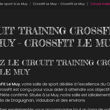
 de sport à Le Muy
Crossfit Le Muy - CrossFit Le Muy
Circuit trai
UIT TRAINING CROSSF
UY - CROSSFIT LE M
 LE CIRCUIT TRAINING CR
 LE MUY
Fit Le Muy
, votre salle de sport dédiée à l'excellence du C
 CrossFit est conçu pour vous aider à atteindre vos objectif
lète confirmé. Située à Le Muy, notre salle est idéalemen
nnés de Draguignan, Vidauban et des environs.
hes expérimentés vous accompagne tout au long de votre