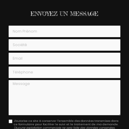
ENVOYEZ UN MESSAGE
Nom Prénom
Société
Email
Téléphone
Message
J'autorise ce site à conserver l'ensemble des données transmises dans
ce formulaire pour faciliter le suivi et le traitement de ma demande.
(Aucune exploitation commerciale ne sera faite des données conservées.