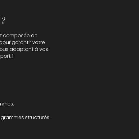
?
e est composée de
 pour garantir votre
 nous adaptant à vos
ortif.
emmes.
ogrammes structurés.