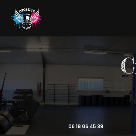
Aller
au
contenu
Navigation principale
principal
06 18 06 45 39