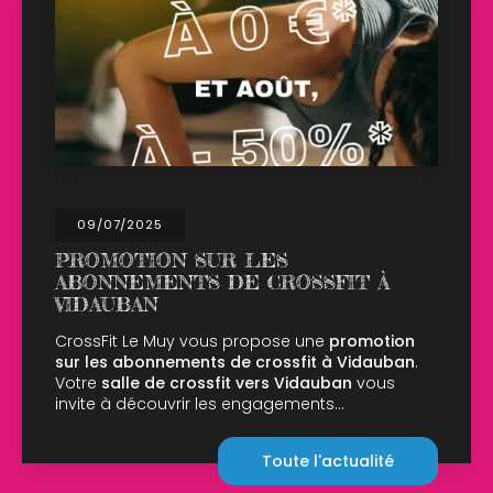
2025
02/04/
TION SUR LES
OUVER
EMENTS DE CROSSFIT À
LUNDI 
AN
CrossFit 
salle ce 
Le Muy vous propose une
promotion
CrossFit 
bonnements de crossfit à Vidauban
.
10h00 à 14
e de crossfit vers Vidauban
vous
découvrir les engagements…
Toute l'actualité