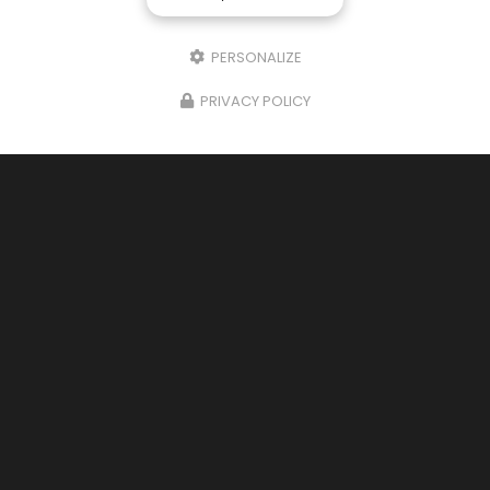
Message
PERSONALIZE
PRIVACY POLICY
J'autorise ce site à conserver l'ensemble des données transmises dans
ce formulaire pour faciliter le suivi et le traitement de ma demande.
(Aucune exploitation commerciale ne sera faite des données conservées.
Voir notre
politique de confidentialité
)