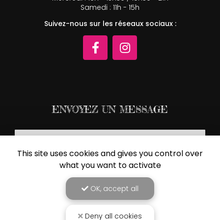
Samedi : 11h - 15h
Suivez-nous sur les réseaux sociaux :
ENVOYEZ UN MESSAGE
Nom Prénom
This site uses cookies and gives you control over
Société
what you want to activate
Email
OK, accept all
Téléphone
Deny all cookies