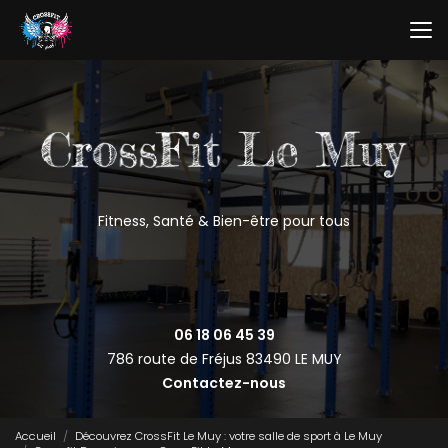
Aller
au
contenu
principal
Fitness, Santé & Bien-être pour tous
06 18 06 45 39
786 route de Fréjus
83490 LE MUY
Contactez-nous
Accueil
Découvrez CrossFit Le Muy : votre salle de sport à Le Muy