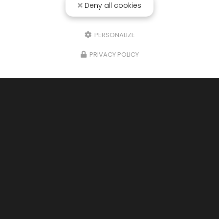
Deny all cookies
Message
PERSONALIZE
PRIVACY POLICY
J'autorise ce site à conserver l'ensemble des données transmises dans
ce formulaire pour faciliter le suivi et le traitement de ma demande.
(Aucune exploitation commerciale ne sera faite des données conservées.
Voir notre
politique de confidentialité
)