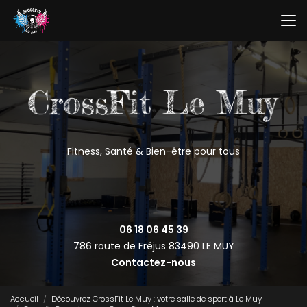
Aller
au
contenu
principal
Fitness, Santé & Bien-être pour tous
06 18 06 45 39
786 route de Fréjus
83490 LE MUY
Contactez-nous
Accueil
Découvrez CrossFit Le Muy : votre salle de sport à Le Muy