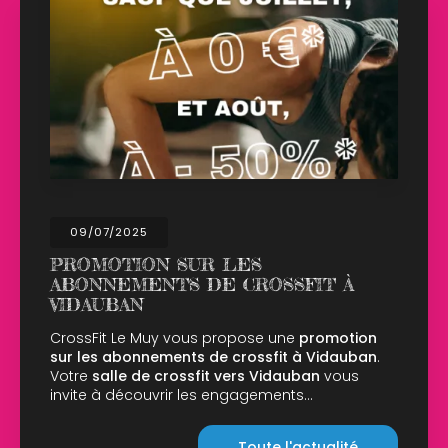
5
02/04/202
ON SUR LES
OUVERTU
ENTS DE CROSSFIT À
LUNDI D
N
CrossFit Le 
salle ce lun
 Muy vous propose une
promotion
CrossFit au
nnements de crossfit à Vidauban
.
10h00 à 14h0
de crossfit vers Vidauban
vous
ouvrir les engagements…
Toute l'actualité