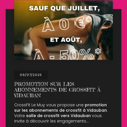
02/04/2025
N SUR LES
OUVERTUR
TS DE CROSSFIT À
LUNDI DE 
CrossFit Le Muy
salle ce lundi 
y vous propose une
promotion
CrossFit au Mu
ments de crossfit à Vidauban
.
10h00 à 14h00 :
crossfit vers Vidauban
vous
vrir les engagements…