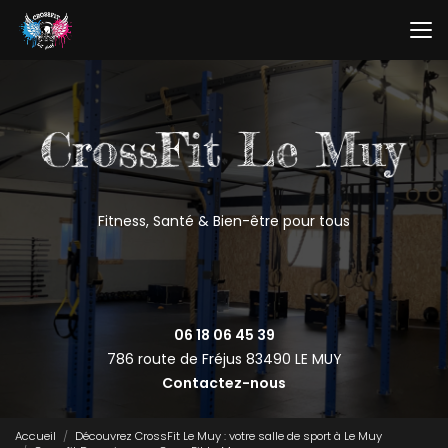
Aller
au
contenu
principal
Fitness, Santé & Bien-être pour tous
06 18 06 45 39
786 route de Fréjus
83490 LE MUY
Contactez-nous
Accueil
Découvrez CrossFit Le Muy : votre salle de sport à Le Muy